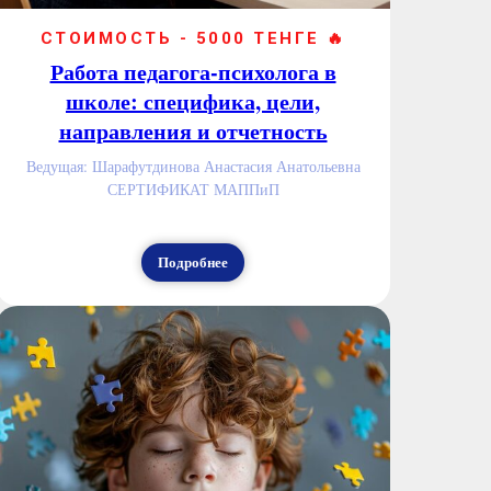
СТОИМОСТЬ - 5000 ТЕНГЕ 🔥
Работа педагога-психолога в
школе: специфика, цели,
направления и отчетность
Ведущая: Шарафутдинова Анастасия Анатольевна
СЕРТИФИКАТ МАППиП
Подробнее