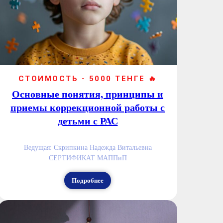
СТОИМОСТЬ - 5000 ТЕНГЕ 🔥
Основные понятия, принципы и
приемы коррекционной работы с
детьми с РАС
Ведущая: Скрипкина Надежда Витальевна
СЕРТИФИКАТ МАППиП
Подробнее