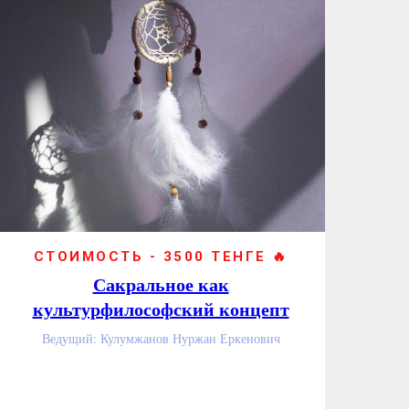
СТОИМОСТЬ - 3500 ТЕНГЕ 🔥
Сакральное как
культурфилософский концепт
Ведущий: Кулумжанов Нуржан Еркенович