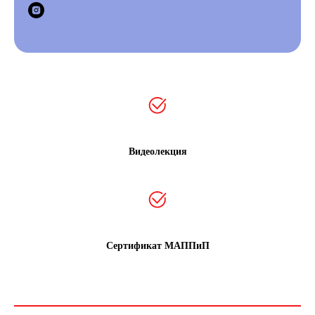
Видеолекция
Сертификат МАППиП