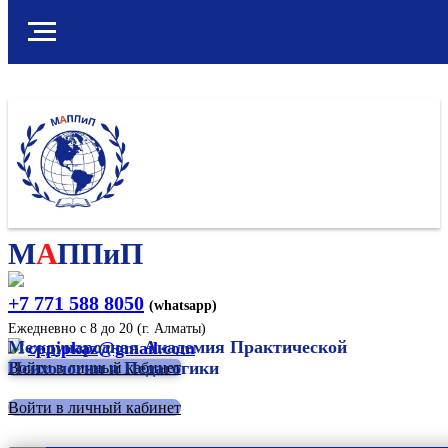
М
А
ППиП
+7 771 588 8050
(whatsapp)
Ежедневно с 8 до 20 (г. Алматы)
Международная Академия Практической
cppipkaz@gmail.com
Психологии и Педагогики
Войти в личный кабинет
Войти в личный кабинет