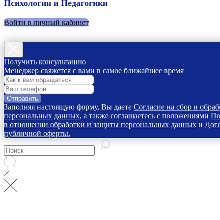
Психологии и Педагогики
Войти в личный кабинет
Получить консультацию
Менеджер свяжется с вами в самое ближайшее время
Отправить
Заполняя настоящую форму, Вы даете
Согласие на сбор и обраб
персональных данных
, а также соглашаетесь с положениями
По
в отношении обработки и защиты персональных данных
и
Дог
публичной оферты.