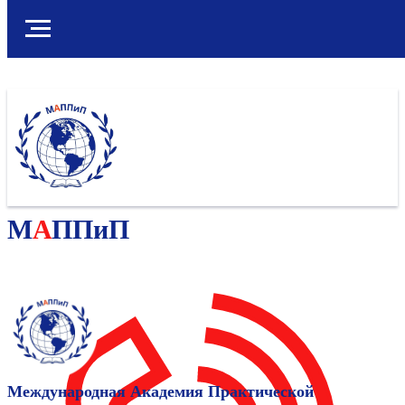
М
А
ППиП
Международная Академия Практической