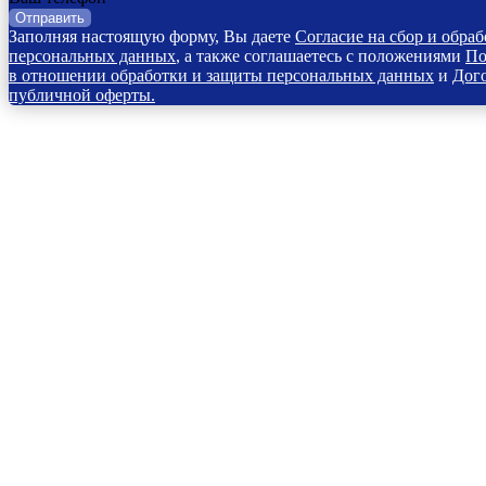
Отправить
Заполняя настоящую форму, Вы даете
Согласие на сбор и обраб
персональных данных
, а также соглашаетесь с положениями
По
в отношении обработки и защиты персональных данных
и
Дог
публичной оферты.