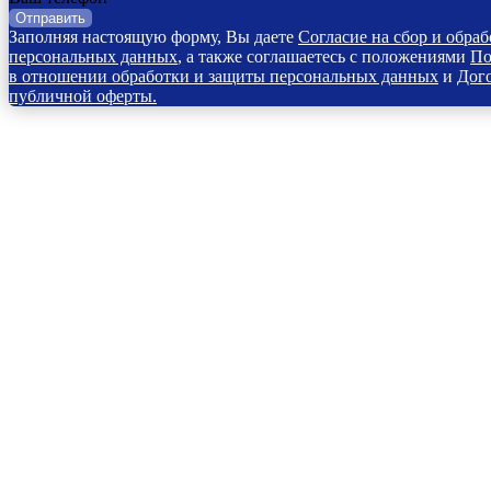
Отправить
Заполняя настоящую форму, Вы даете
Согласие на сбор и обраб
персональных данных
, а также соглашаетесь с положениями
По
в отношении обработки и защиты персональных данных
и
Дог
публичной оферты.