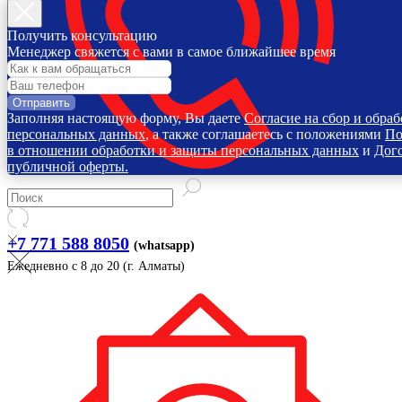
Получить консультацию
Менеджер свяжется с вами в самое ближайшее время
Отправить
Заполняя настоящую форму, Вы даете
Согласие на сбор и обраб
персональных данных
, а также соглашаетесь с положениями
По
в отношении обработки и защиты персональных данных
и
Дог
публичной оферты.
+7 771 588 8050
(whatsapp)
Ежедневно с 8 до 20 (г. Алматы)