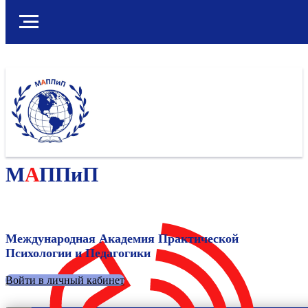
М
А
ППиП
Международная Академия Практической
Психологии и Педагогики
Войти в личный кабинет