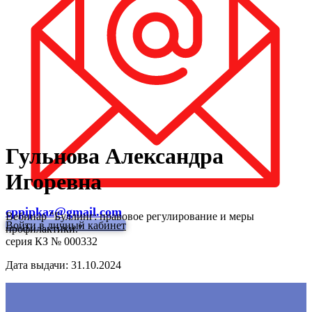
Гульнова Александра
Игоревна
cppipkaz@gmail.com
Вебинар "Буллинг: правовое регулирование и меры
Войти в личный кабинет
профилактики."
серия КЗ № 000332
Дата выдачи: 31.10.2024