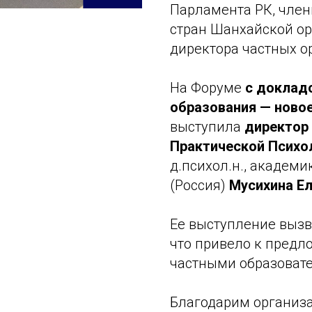
Парламента РК, член
стран Шанхайской ор
директора частных о
На Форуме
с доклад
образования — ново
выступила
директор
Практической Психо
д.психол.н., академ
(Россия)
Мусихина Е
Ее выступление вызв
что привело к предл
частными образоват
Благодарим организа